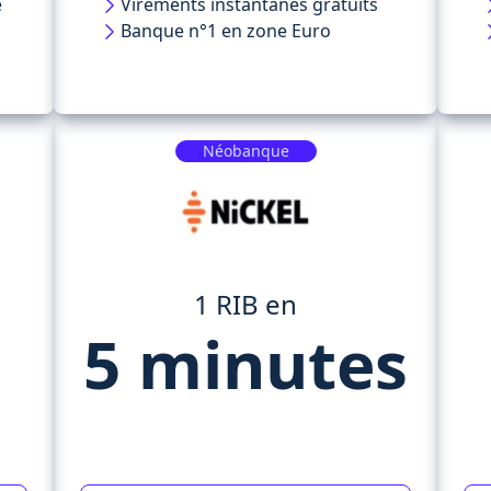
e
Virements instantanés gratuits
Banque n°1 en zone Euro
Néobanque
1 RIB en
5 minutes