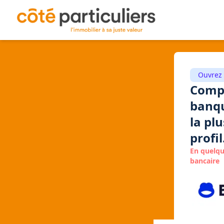
Ouvrez 
Compa
banqu
la pl
profil
En quelqu
bancaire