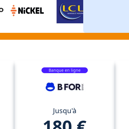
Banque en ligne
Jusqu'à
180 €