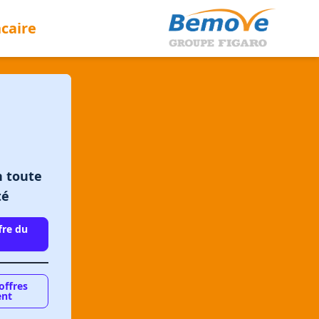
caire
 toute
té
fre du
t
offres
ent